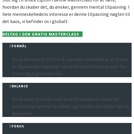
hvordan du skaber det, du ønsker, gennem mental tilpasning. I
hele menneskehedens interesse er denne tilpasning nøglen til
det kaos, vi befinder os i globalt.
DELTAG I DEN GRATIS MASTERCLASS
FORMÅL
Du vil komme til at forstå, hvordan helbredelse af os selv
er afgørende i kapløbet om at beskytte vores planet for
fremtidige generationer.
BALANCE
Du vil lære, hvordan sind-krop forbindelsen virker for
balance og optimal sundhed, og hvordan du skaber det liv,
du ønsker.
FOKUS