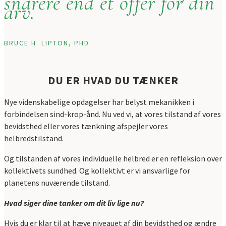
snarere end et offer for din
arv.
BRUCE H. LIPTON, PHD
DU ER HVAD DU TÆNKER
Nye videnskabelige opdagelser har belyst mekanikken i
forbindelsen sind-krop-ånd. Nu ved vi, at vores tilstand af vores
bevidsthed eller vores tænkning afspejler vores
helbredstilstand.
Og tilstanden af ​​vores individuelle helbred er en refleksion over
kollektivets sundhed. Og kollektivt er vi ansvarlige for
planetens nuværende tilstand
.
Hvad siger dine tanker om dit liv lige nu?
Hvis du er klar til at hæve niveauet af din bevidsthed og ændre