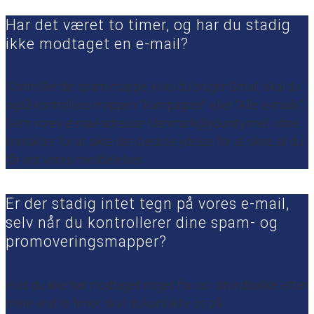
Har det været to timer, og har du stadig
ikke modtaget en e-mail?
Kontroller din spam-mappe. Hvis du bruger Gmail, skal du
også kontrollere mappen “Kampagner” eller “Alle e-mails”.
Gem vores e-mail-adresse (denmark@younity.one) i dine
kontakter for at sikre den bedste ydelse for at sikre, at du
får vist vores meddelelser.
Er der stadig intet tegn på vores e-mail,
selv når du kontrollerer dine spam- og
promoveringsmapper?
Hvis du ikke har modtaget noget fra os i din indbakke efter
mere end to timer, skal du kontakte os på