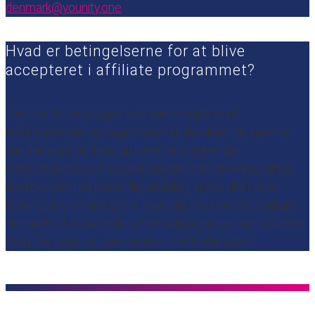
denmark@younity.one
Hvad er betingelserne for at blive
accepteret i affiliate programmet?
Her hos Younity søger vi at samarbejde med
enkeltpersoner og organisationer, der deler de samme
værdier som os. Hvis du har en eksisterende
tilstedeværelse på sociale medier eller en virksomhed,
der fokuserer på personlig udvikling, spiritualitet eller
healing, vil vi meget gerne have dig med i vores program.
Bemærk, at vi ikke leder efter salgsagenter, men snarere
dem, der søger at gøre verden til et bedre sted.